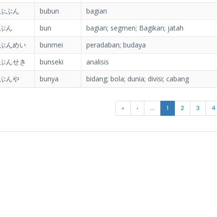
ぶぶん
bubun
bagian
ぶん
bun
bagian; segmen; Bagikan; jatah
ぶんめい
bunmei
peradaban; budaya
ぶんせき
bunseki
analisis
ぶんや
bunya
bidang; bola; dunia; divisi; cabang
«
‹
...
1
2
3
4