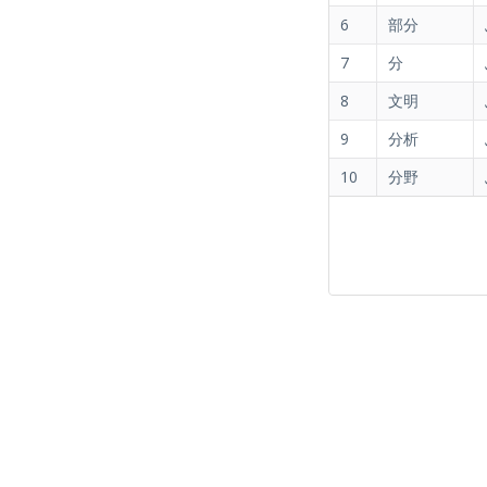
Text lesson
PREVIEW
6
部分
7
分
KATASIFATい（イ形容詞） - N3
Text lesson
PREVIEW
8
文明
9
分析
10
分野