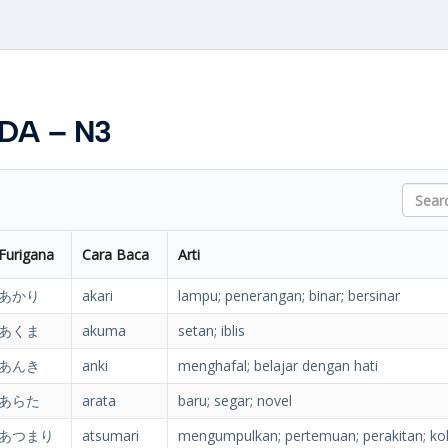
DA – N3
Search
Furigana
Cara Baca
Arti
あかり
akari
lampu; penerangan; binar; bersinar
あくま
akuma
setan; iblis
あんき
anki
menghafal; belajar dengan hati
あらた
arata
baru; segar; novel
あつまり
atsumari
mengumpulkan; pertemuan; perakitan; kol