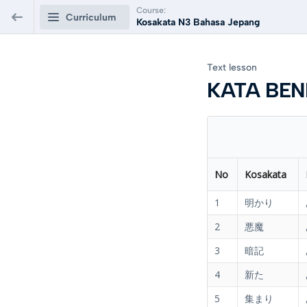
Course:
Curriculum
Kosakata N3 Bahasa Jepang
Kosakata N3 Bahasa Jepang
Text lesson
KATA BEN
List Materi
0/5
KATA BENDA - N3
Text lesson
PREVIEW
No
Kosakata
KATA KERJA - N3
1
明かり
Text lesson
PREVIEW
2
悪魔
KATA KETERANGAN - N3
3
暗記
Text lesson
PREVIEW
4
新た
KATA SIFAT Na (な形容詞） - N3
5
集まり