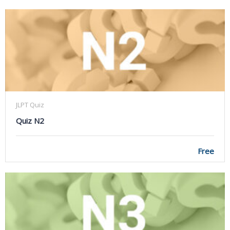
JLPT Quiz
Quiz N2
Free