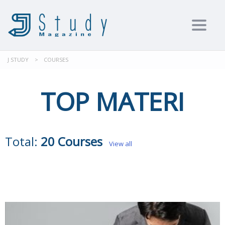
Toggl
J STUDY
>
COURSES
TOP MATERI
Total:
20 Courses
View all