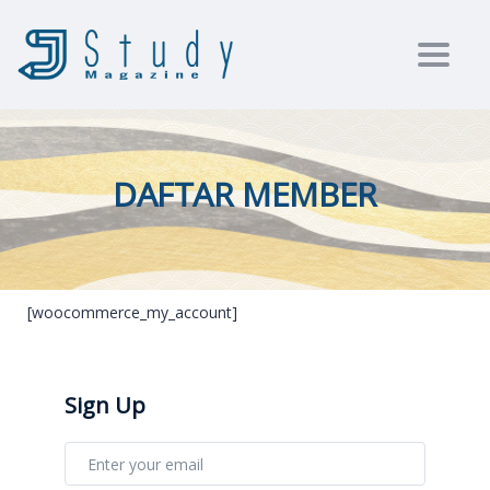
Toggl
DAFTAR MEMBER
[woocommerce_my_account]
Sign Up