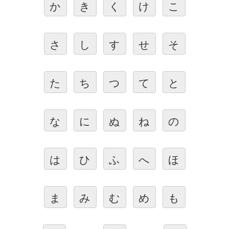
か
き
く
け
こ
さ
し
す
せ
そ
た
ち
つ
て
と
な
に
ぬ
ね
の
は
ひ
ふ
へ
ほ
ま
み
む
め
も