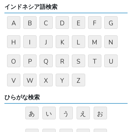
インドネシア語検索
A
B
C
D
E
F
G
H
I
J
K
L
M
N
O
P
Q
R
S
T
U
V
W
X
Y
Z
ひらがな検索
あ
い
う
え
お