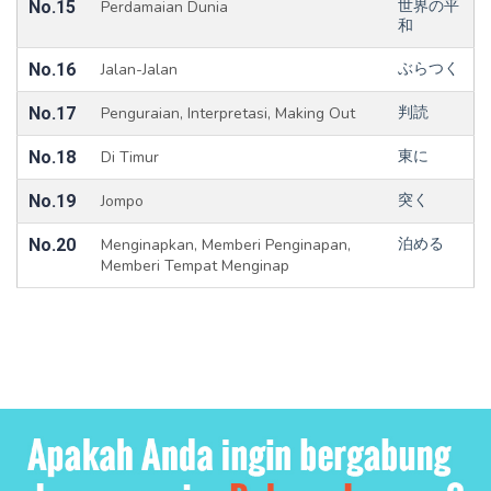
No.15
Perdamaian Dunia
世界の平
和
No.16
Jalan-Jalan
ぶらつく
No.17
Penguraian, Interpretasi, Making Out
判読
No.18
Di Timur
東に
No.19
Jompo
突く
No.20
Menginapkan, Memberi Penginapan,
泊める
Memberi Tempat Menginap