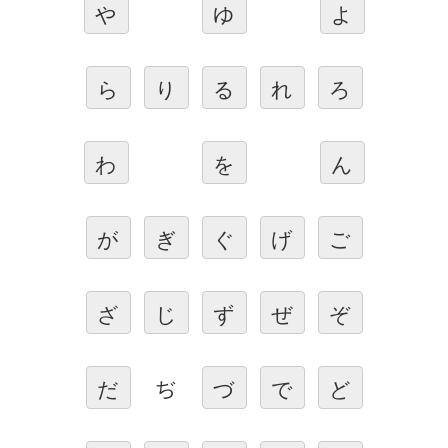
や
ゆ
よ
ら
り
る
れ
ろ
わ
を
ん
が
ぎ
ぐ
げ
ご
ざ
じ
ず
ぜ
ぞ
ぢ
だ
づ
で
ど