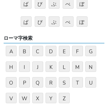
ば
び
ぶ
べ
ぼ
ぱ
ぴ
ぷ
ぺ
ぽ
ローマ字検索
A
B
C
D
E
F
G
H
I
J
K
L
M
N
O
P
Q
R
S
T
U
V
W
X
Y
Z