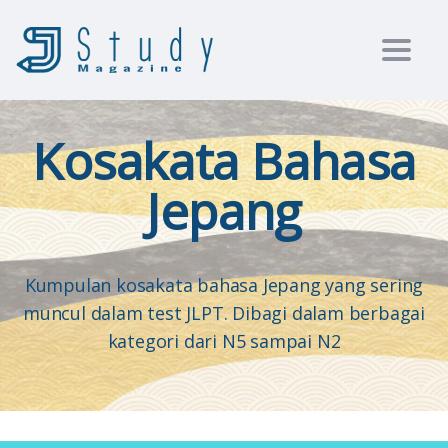
Toggl
Kosakata Bahasa
Jepang
Kumpulan kosakata bahasa Jepang yang sering
muncul dalam test JLPT. Dibagi dalam berbagai
kategori dari N5 sampai N2