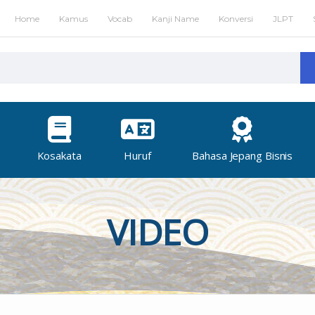
Home
Kamus
Vocab
Kanji Name
Konversi
JLPT
Kosakata
Huruf
Bahasa Jepang Bisnis
VIDEO