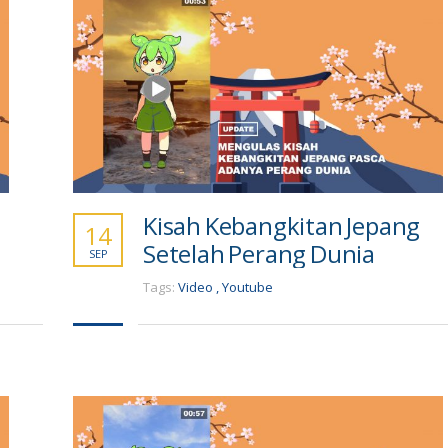
Kisah Kebangkitan Jepang
14
Setelah Perang Dunia
SEP
Tags:
Video
,
Youtube