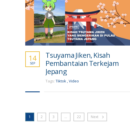
Tsuyama Jiken, Kisah
14
Pembantaian Terkejam
SEP
Jepang
Tags:
Tiktok
,
Video
1
2
3
…
22
Next