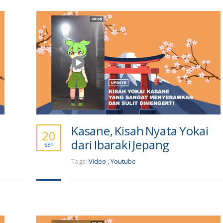
Kasane, Kisah Nyata Yokai
20
dari Ibaraki Jepang
SEP
Tags:
Video
,
Youtube