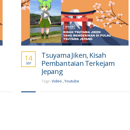
Tsuyama Jiken, Kisah
14
Pembantaian Terkejam
SEP
Jepang
Tags:
Video
,
Youtube