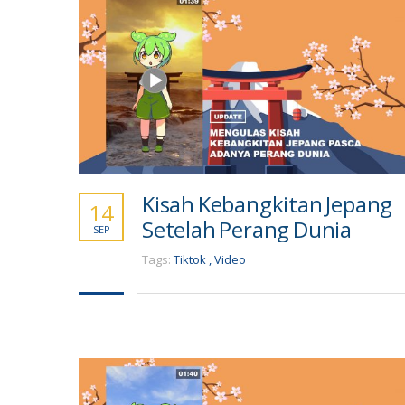
Kisah Kebangkitan Jepang
14
Setelah Perang Dunia
SEP
Tags:
Tiktok
,
Video