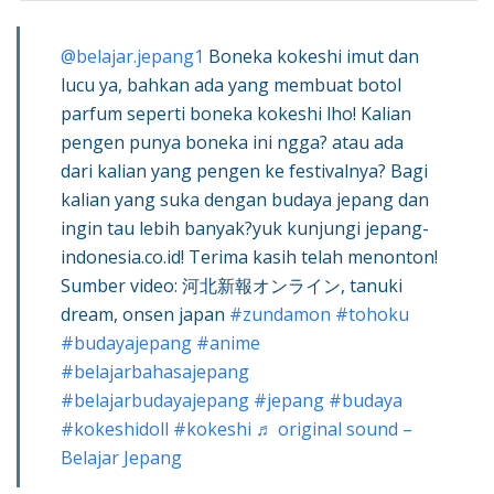
@belajar.jepang1
Boneka kokeshi imut dan
lucu ya, bahkan ada yang membuat botol
parfum seperti boneka kokeshi lho! Kalian
pengen punya boneka ini ngga? atau ada
dari kalian yang pengen ke festivalnya? Bagi
kalian yang suka dengan budaya jepang dan
ingin tau lebih banyak?yuk kunjungi jepang-
indonesia.co.id! Terima kasih telah menonton!
Sumber video: 河北新報オンライン, tanuki
dream, onsen japan
#zundamon
#tohoku
#budayajepang
#anime
#belajarbahasajepang
#belajarbudayajepang
#jepang
#budaya
#kokeshidoll
#kokeshi
♬ original sound –
Belajar Jepang