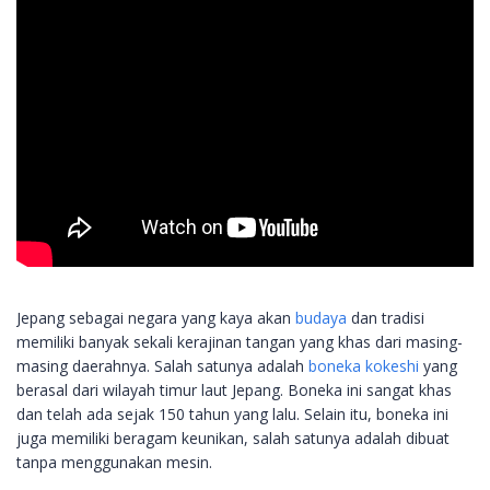
Jepang sebagai negara yang kaya akan
budaya
dan tradisi
memiliki banyak sekali kerajinan tangan yang khas dari masing-
masing daerahnya. Salah satunya adalah
boneka kokeshi
yang
berasal dari wilayah timur laut Jepang. Boneka ini sangat khas
dan telah ada sejak 150 tahun yang lalu. Selain itu, boneka ini
juga memiliki beragam keunikan, salah satunya adalah dibuat
tanpa menggunakan mesin.