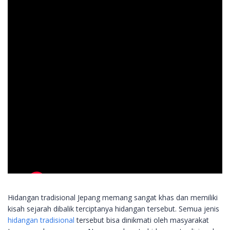
Hidangan tradisional Jepang memang sangat khas dan memiliki
kisah sejarah dibalik terciptanya hidangan tersebut. Semua jenis
hidangan tradisional
tersebut bisa dinikmati oleh masyarakat