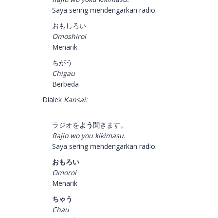
Saya sering mendengarkan radio.
おもしろい
Omoshiroi
Menarik
ちがう
Chigau
Berbeda
Dialek
Kansai:
ラジオを
よう
聞きます。
Rajio wo you kikimasu.
Saya sering mendengarkan radio.
おもろい
Omoroi
Menarik
ちゃう
Chau