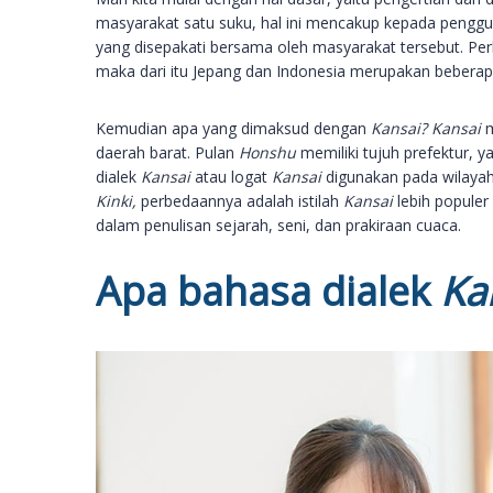
masyarakat satu suku, hal ini mencakup kepada peng
yang disepakati bersama oleh masyarakat tersebut. Perb
maka dari itu Jepang dan Indonesia merupakan beberapa
Kemudian apa yang dimaksud dengan
Kansai? Kansai
m
daerah barat. Pulan
Honshu
memiliki tujuh prefektur, y
dialek
Kansai
atau logat
Kansai
digunakan pada wilayah
Kinki,
perbedaannya adalah istilah
Kansai
lebih populer
dalam penulisan sejarah, seni, dan prakiraan cuaca.
Apa bahasa dialek
Ka