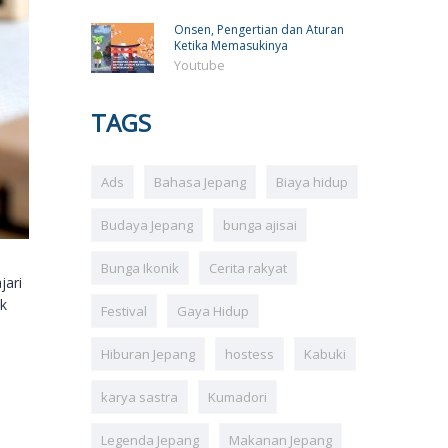
Onsen, Pengertian dan Aturan
Ketika Memasukinya
Youtube
TAGS
Ads
Bahasa Jepang
Biaya hidup
Budaya Jepang
bunga ajisai
Bunga Ikonik
Cerita rakyat
jari
k
Festival
Gaya Hidup
Hiburan Jepang
hostess
Kabuki
karya sastra
Kumadori
Legenda Jepang
Makanan Jepang