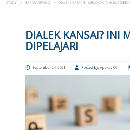
J STUDY
>
BAHASA JEPANG
>
DIALEK KANSAI? INI MENGAPA IA HARUS DIPELA
DIALEK KANSAI? INI
DIPELAJARI
September 24, 2021
Posted by:
Appkey 001