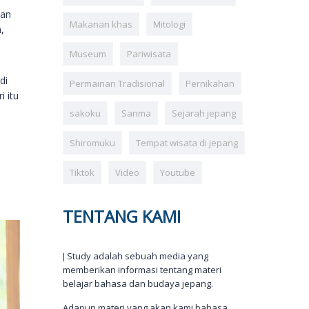
han
Makanan khas
Mitologi
,
Museum
Pariwisata
di
Permainan Tradisional
Pernikahan
i itu
sakoku
Sanma
Sejarah jepang
Shiromuku
Tempat wisata di jepang
Tiktok
Video
Youtube
TENTANG KAMI
J Study adalah sebuah media yang
memberikan informasi tentang materi
belajar bahasa dan budaya jepang.
Adapun materi yang akan kami bahasa