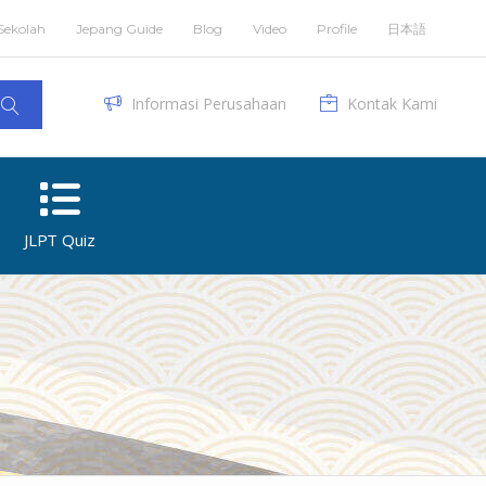
Sekolah
Jepang Guide
Blog
Video
Profile
日本語
Informasi Perusahaan
Kontak Kami
JLPT Quiz