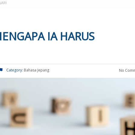
JARI
 MENGAPA IA HARUS
Category:
Bahasa Jepang
No Comm