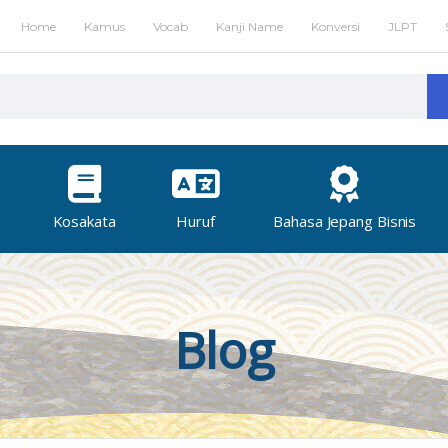
Home
Kamus
Vocab
Kanji Name
Konversi
JLPT
Kosakata
Huruf
Bahasa Jepang Bisnis
Blog