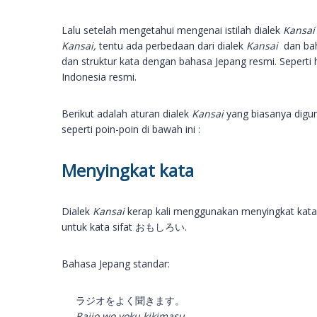
Lalu setelah mengetahui mengenai istilah dialek
Kansa
Kansai,
tentu ada perbedaan dari dialek
Kansai
dan bah
dan struktur kata dengan bahasa Jepang resmi. Seperti
Indonesia resmi.
Berikut adalah aturan dialek
Kansai
yang biasanya digu
seperti poin-poin di bawah ini :
Menyingkat kata
Dialek
Kansai
kerap kali menggunakan menyingkat kata,
untuk kata sifat おもしろい.
Bahasa Jepang standar:
ラジオをよく聞きます。
Rajio wo yoku kikimasu.