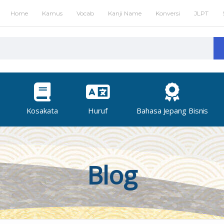
Home
Kamus
Vocab
Kanji Name
Konversi
JLPT
Kosakata
Huruf
Bahasa Jepang Bisnis
Blog