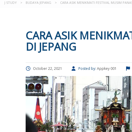
J STUDY
>
BUDAYA JEPANG
>
CARA ASIK MENIKMATI FESTIVAL MUSIM PANAS
CARA ASIK MENIKMAT
DI JEPANG
October 22, 2021
Posted by:
Appkey 001