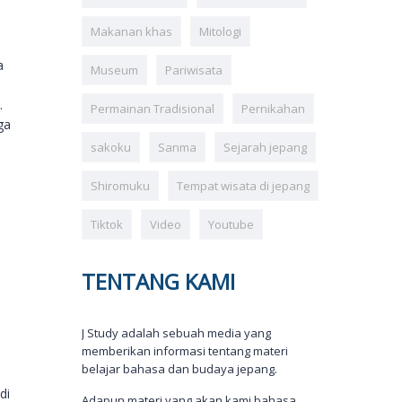
Makanan khas
Mitologi
a
Museum
Pariwisata
.
Permainan Tradisional
Pernikahan
ga
sakoku
Sanma
Sejarah jepang
Shiromuku
Tempat wisata di jepang
Tiktok
Video
Youtube
TENTANG KAMI
J Study adalah sebuah media yang
memberikan informasi tentang materi
belajar bahasa dan budaya jepang.
di
Adapun materi yang akan kami bahasa