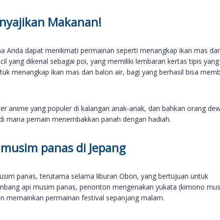
nyajikan Makanan!
mana Anda dapat menikmati permainan seperti menangkap ikan mas da
l yang dikenal sebagai poi, yang memiliki lembaran kertas tipis yang
tuk menangkap ikan mas dan balon air, bagi yang berhasil bisa me
kter anime yang populer di kalangan anak-anak, dan bahkan orang de
, di mana pemain menembakkan panah dengan hadiah.
 musim panas di Jepang
musim panas, terutama selama liburan Obon, yang bertujuan untuk
i kembang api musim panas, penonton mengenakan yukata (kimono mu
dan memainkan permainan festival sepanjang malam.