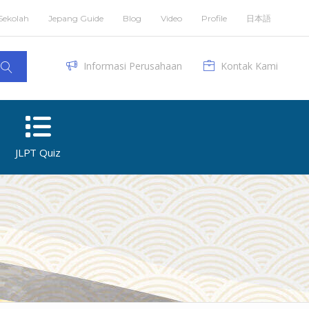
Sekolah
Jepang Guide
Blog
Video
Profile
日本語
Informasi Perusahaan
Kontak Kami
JLPT Quiz