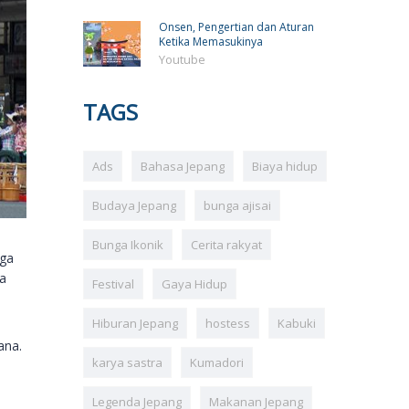
Onsen, Pengertian dan Aturan
Ketika Memasukinya
Youtube
TAGS
Ads
Bahasa Jepang
Biaya hidup
Budaya Jepang
bunga ajisai
Bunga Ikonik
Cerita rakyat
gga
a
Festival
Gaya Hidup
Hiburan Jepang
hostess
Kabuki
ana.
karya sastra
Kumadori
Legenda Jepang
Makanan Jepang