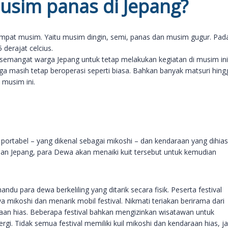
musim panas di Jepang?
 empat musim. Yaitu musim dingin, semi, panas dan musim gugur. Pad
derajat celcius.
emangat warga Jepang untuk tetap melakukan kegiatan di musim ini
a masih tetap beroperasi seperti biasa. Bahkan banyak matsuri hing
 musim ini.
 portabel – yang dikenal sebagai mikoshi – dan kendaraan yang dihias
aan Jepang, para Dewa akan menaiki kuit tersebut untuk kemudian
du para dewa berkeliling yang ditarik secara fisik. Peserta festival
mikoshi dan menarik mobil festival. Nikmati teriakan berirama dari
aan hias. Beberapa festival bahkan mengizinkan wisatawan untuk
gi. Tidak semua festival memiliki kuil mikoshi dan kendaraan hias, ja