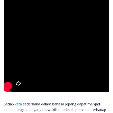
Setiap
kata
sederhana dalam bahasa Jepang dapat menjadi
sebuah ungkapan yang mewakilkan sebuah perasaan terhadap