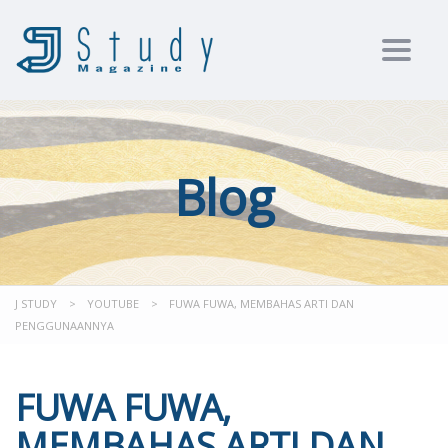
Toggl
Blog
J STUDY
>
YOUTUBE
>
FUWA FUWA, MEMBAHAS ARTI DAN
PENGGUNAANNYA
FUWA FUWA,
MEMBAHAS ARTI DAN