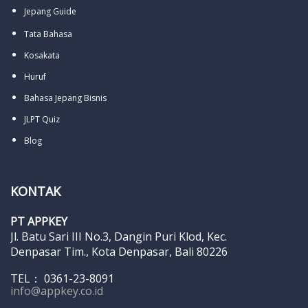
Jepang Guide
Tata Bahasa
Kosakata
Huruf
Bahasa Jepang Bisnis
JLPT Quiz
Blog
KONTAK
PT APPKEY
Jl. Batu Sari III No.3, Dangin Puri Klod, Kec.
Denpasar Tim., Kota Denpasar, Bali 80226
TEL： 0361-23-8091
info@appkey.co.id