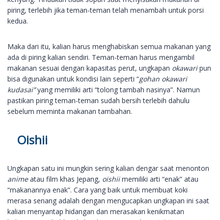
piring, terlebih jika teman-teman telah menambah untuk porsi
kedua.
Maka dari itu, kalian harus menghabiskan semua makanan yang
ada di piring kalian sendiri. Teman-teman harus mengambil
makanan sesuai dengan kapasitas perut, ungkapan
okawari
pun
bisa digunakan untuk kondisi lain seperti “
gohan okawari
kudasai”
yang memiliki arti “tolong tambah nasinya”. Namun
pastikan piring teman-teman sudah bersih terlebih dahulu
sebelum meminta makanan tambahan.
Oishii
Ungkapan satu ini mungkin sering kalian dengar saat menonton
anime
atau film khas Jepang,
oishii
memiliki arti “enak” atau
“makanannya enak”. Cara yang baik untuk membuat koki
merasa senang adalah dengan mengucapkan ungkapan ini saat
kalian menyantap hidangan dan merasakan kenikmatan