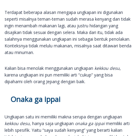
Terdapat beberapa alasan mengapa ungkapan ini digunakan
seperti misalnya teman-teman sudah merasa kenyang dan tidak
ingin menambah makanan lagi, atau justru hidangan yang
disajikan tidak sesuai dengan selera. Maka dari itu, tidak ada
salahnya menggunakan ungkapan ini sebagai bentuk penolakan.
Konteksnya tidak melulu makanan, misalnya saat ditawari benda
atau minuman.
Kalian bisa menolak menggunakan ungkapan
kekkou desu
,
karena ungkapan ini pun memiliki arti “cukup” yang bisa
dipahami oleh orang Jepang dengan baik.
Onaka ga ippai
Ungkapan satu ini memiliki makna serupa dengan ungkapan
kekkou desu,
hanya saja ungkapan
onaka ga ippai
memiliki arti
lebih spesifik. Yaitu “saya sudah kenyang” yang berarti kalian