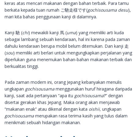
keras atas mencari makanan dengan bahan terbaik. Para tamu
berkata kepada tuan rumah ご馳走様です(
gochisousama desu
),
mari kita bahas penggunaan kanji di dalamnya.
Kanji 馳 (
chi
) mewakili kanji 馬 (
uma
) yang memiliki arti kuda
sebagai lambang sebuah kendaraan, hal ini karena pada zaman
dahulu kendaraan berupa mobil belum ditemukan. Dan kanji 走
(
sou
) memiliki arti berlari untuk mengungkapkan perjalanan yang
diperlukan guna menemukan bahan-bahan makanan terbaik dan
berkualitas tinggi.
Pada zaman modern ini, orang Jepang kebanyakan menulis
ungkapan
gochisousama
menggunakan huruf hiragana daripada
kanji, saat ada pertanyaan “apa itu
gochisousama
?” dengan
disertai gerakan khas Jepang. Maka orang akan menjawab
“makanan enak” atau dikenal dengan kata
oishii,
ungkapan
gochisousama
merupakan rasa terima kasih yang tulus dalam
menikmati sebuah hidangan makanan.