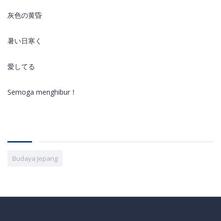
灰色の黄昏
暑い日寒く
愛してる
Semoga menghibur！
Budaya Jepang