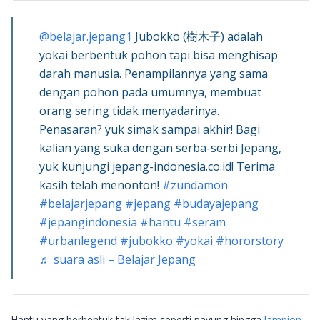
@belajar.jepang1
Jubokko (樹木子) adalah
yokai berbentuk pohon tapi bisa menghisap
darah manusia. Penampilannya yang sama
dengan pohon pada umumnya, membuat
orang sering tidak menyadarinya.
Penasaran? yuk simak sampai akhir! Bagi
kalian yang suka dengan serba-serbi Jepang,
yuk kunjungi jepang-indonesia.co.id! Terima
kasih telah menonton!
#zundamon
#belajarjepang
#jepang
#budayajepang
#jepangindonesia
#hantu
#seram
#urbanlegend
#jubokko
#yokai
#hororstory
♬ suara asli – Belajar Jepang
Hantu yang berbentuk tak lazim seperti payung hingga
lampion