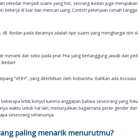
 dari sekedar menjadi suami yang hot, seorang ikedan juga merupakan 
n bekerja di luar dan mencari uang. Contoh pekerjaan rumah tangga
 dll. Ikedan pada dasarnya adalah tipe suami yang menghargai istri d
ngat menarik dan seksi pada pria! Pria yang bertanggung jawab dan ped
 ikedan!
a Jepang “VERY”, yang diterbitkan oleh Kobunsha. Bahkan ada Asosiasi
ga beberapa kritik konyol karena anggapan bahwa seseorang yang foku
unya waktu untuk hal lain; menunjukkan bagaimana peran gender dan
 apa seseorang seharusnya.
 yang paling menarik menurutmu?