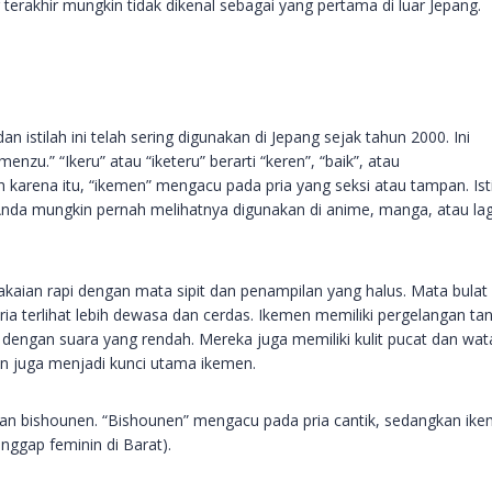
terakhir mungkin tidak dikenal sebagai yang pertama di luar Jepang.
stilah ini telah sering digunakan di Jepang sejak tahun 2000. Ini
menzu.” “Ikeru” atau “iketeru” berarti “keren”, “baik”, atau
 karena itu, “ikemen” mengacu pada pria yang seksi atau tampan. Ist
Anda mungkin pernah melihatnya digunakan di anime, manga, atau la
aian rapi dengan mata sipit dan penampilan yang halus. Mata bulat
ia terlihat lebih dewasa dan cerdas. Ikemen memiliki pergelangan ta
n dengan suara yang rendah. Mereka juga memiliki kulit pucat dan wat
an juga menjadi kunci utama ikemen.
gan bishounen. “Bishounen” mengacu pada pria cantik, sedangkan ik
ggap feminin di Barat).