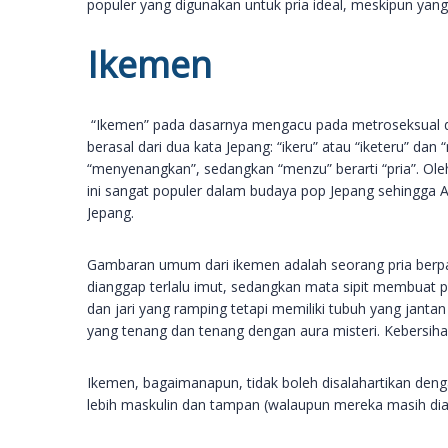
populer yang digunakan untuk pria ideal, meskipun yang 
Ikemen
“Ikemen” pada dasarnya mengacu pada metroseksual dan i
berasal dari dua kata Jepang: “ikeru” atau “iketeru” dan “
“menyenangkan”, sedangkan “menzu” berarti “pria”. Oleh
ini sangat populer dalam budaya pop Jepang sehingga 
Jepang.
Gambaran umum dari ikemen adalah seorang pria berpak
dianggap terlalu imut, sedangkan mata sipit membuat pr
dan jari yang ramping tetapi memiliki tubuh yang janta
yang tenang dan tenang dengan aura misteri. Kebersih
Ikemen, bagaimanapun, tidak boleh disalahartikan den
lebih maskulin dan tampan (walaupun mereka masih dian