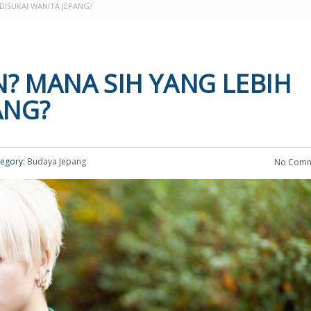
DISUKAI WANITA JEPANG?
? MANA SIH YANG LEBIH
ANG?
egory:
Budaya Jepang
No Comm