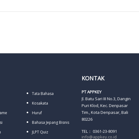
KONTAK
PT APPKEY
Tata Bahasa
Jl. Batu Sari III No.3, Dangin
Kosakata
Puri Klod, Kec. Denpasar
Tim., Kota Denpasar, Bali
Name
Huruf
80226
si
Bahasa Jepang Bisnis
TEL： 0361-23-8091
h
JLPT Quiz
info@appkey.co.id