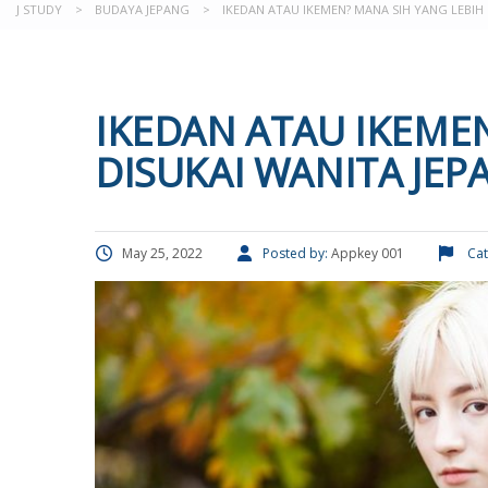
J STUDY
>
BUDAYA JEPANG
>
IKEDAN ATAU IKEMEN? MANA SIH YANG LEBIH 
IKEDAN ATAU IKEMEN
DISUKAI WANITA JEP
May 25, 2022
Posted by:
Appkey 001
Cat