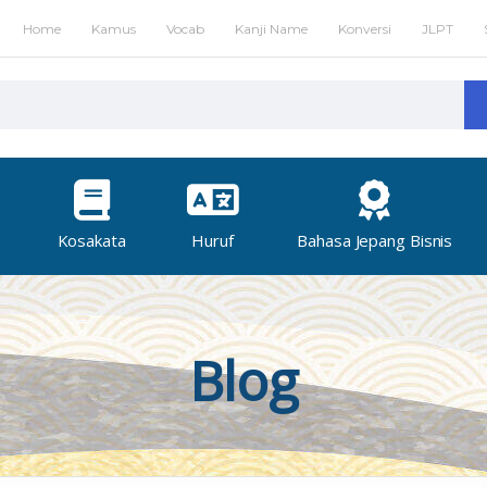
Home
Kamus
Vocab
Kanji Name
Konversi
JLPT
Kosakata
Huruf
Bahasa Jepang Bisnis
Blog