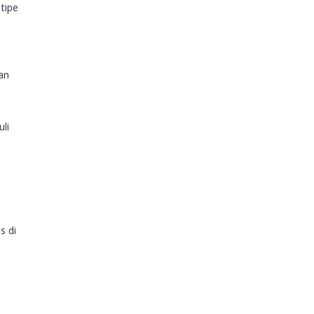
tipe
an
uli
s di