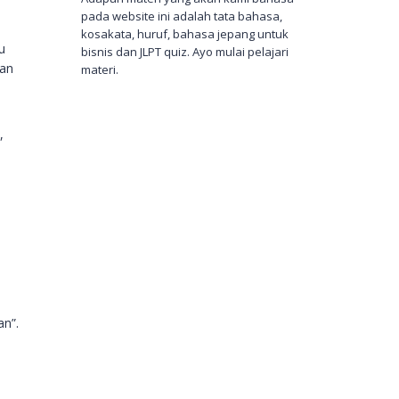
pada website ini adalah tata bahasa,
kosakata, huruf, bahasa jepang untuk
u
bisnis dan JLPT quiz. Ayo mulai pelajari
wan
materi.
,
n”.