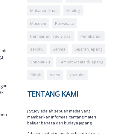
Makanan khas
Mitologi
Museum
Pariwisata
Permainan Tradisional
Pernikahan
sakoku
Sanma
Sejarah jepang
ilah
gu
Shiromuku
Tempat wisata di jepang
Tiktok
Video
Youtube
ngan
TENTANG KAMI
ak
J Study adalah sebuah media yang
emen
memberikan informasi tentang materi
belajar bahasa dan budaya jepang.
Adapun materi yang akan kami bahasa