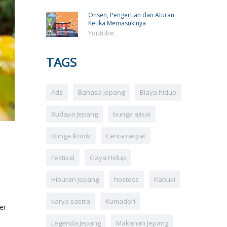
Onsen, Pengertian dan Aturan
Ketika Memasukinya
Youtube
TAGS
Ads
Bahasa Jepang
Biaya hidup
Budaya Jepang
bunga ajisai
Bunga Ikonik
Cerita rakyat
Festival
Gaya Hidup
i
Hiburan Jepang
hostess
Kabuki
karya sastra
Kumadori
er
Legenda Jepang
Makanan Jepang