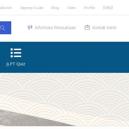
Sekolah
Jepang Guide
Blog
Video
Profile
日本語
Informasi Perusahaan
Kontak Kami
JLPT Quiz