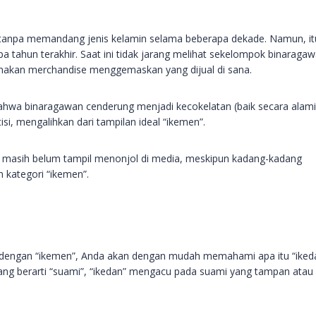
g tanpa memandang jenis kelamin selama beberapa dekade. Namun, it
a tahun terakhir. Saat ini tidak jarang melihat sekelompok binaraga
nakan merchandise menggemaskan yang dijual di sana.
bahwa binaragawan cenderung menjadi kecokelatan (baik secara alami
i, mengalihkan dari tampilan ideal “ikemen”.
 masih belum tampil menonjol di media, meskipun kadang-kadang
 kategori “ikemen”.
engan “ikemen”, Anda akan dengan mudah memahami apa itu “ikeda
 yang berarti “suami”, “ikedan” mengacu pada suami yang tampan atau