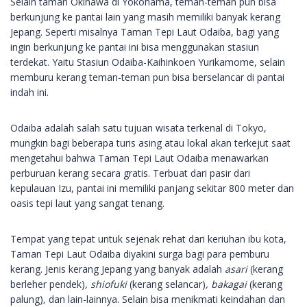
Selain taman Okinawa di Yokohama, teman-teman pun bisa
berkunjung ke pantai lain yang masih memiliki banyak kerang
Jepang. Seperti misalnya Taman Tepi Laut Odaiba, bagi yang
ingin berkunjung ke pantai ini bisa menggunakan stasiun
terdekat. Yaitu Stasiun Odaiba-Kaihinkoen Yurikamome, selain
memburu kerang teman-teman pun bisa berselancar di pantai
indah ini.
Odaiba adalah salah satu tujuan wisata terkenal di Tokyo,
mungkin bagi beberapa turis asing atau lokal akan terkejut saat
mengetahui bahwa Taman Tepi Laut Odaiba menawarkan
perburuan kerang secara gratis. Terbuat dari pasir dari
kepulauan Izu, pantai ini memiliki panjang sekitar 800 meter dan
oasis tepi laut yang sangat tenang.
Tempat yang tepat untuk sejenak rehat dari keriuhan ibu kota,
Taman Tepi Laut Odaiba diyakini surga bagi para pemburu
kerang. Jenis kerang Jepang yang banyak adalah
asari
(kerang
berleher pendek)
, shiofuki
(kerang selancar)
, bakagai
(kerang
palung)
,
dan lain-lainnya. Selain bisa menikmati keindahan dan