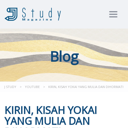
Toggl
Blog
J STUDY
>
YOUTUBE
>
KIRIN, KISAH YOKAI YANG MULIA DAN DIHORMATI
KIRIN, KISAH YOKAI
YANG MULIA DAN