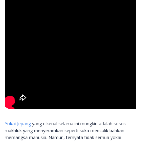
Yokai Jepang
yang dikenal selama ini mungkin adalah sosok
makhluk yang menyeramkan seperti suka menculik bahkan
memangsa manusia. Namun, ternyata tidak semua yokai