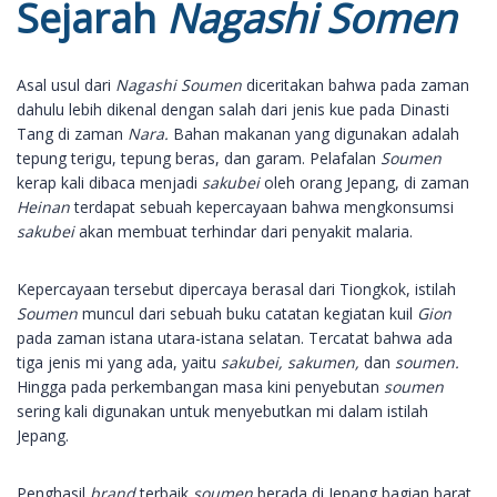
Sejarah
Nagashi Somen
Asal usul dari
Nagashi Soumen
diceritakan bahwa pada zaman
dahulu lebih dikenal dengan salah dari jenis kue pada Dinasti
Tang di zaman
Nara.
Bahan makanan yang digunakan adalah
tepung terigu, tepung beras, dan garam. Pelafalan
Soumen
kerap kali dibaca menjadi
sakubei
oleh orang Jepang, di zaman
Heinan
terdapat sebuah kepercayaan bahwa mengkonsumsi
sakubei
akan membuat terhindar dari penyakit malaria.
Kepercayaan tersebut dipercaya berasal dari Tiongkok, istilah
Soumen
muncul dari sebuah buku catatan kegiatan kuil
Gion
pada zaman istana utara-istana selatan. Tercatat bahwa ada
tiga jenis mi yang ada, yaitu
sakubei, sakumen,
dan
soumen.
Hingga pada perkembangan masa kini penyebutan
soumen
sering kali digunakan untuk menyebutkan mi dalam istilah
Jepang.
Penghasil
brand
terbaik
soumen
berada di Jepang bagian barat,