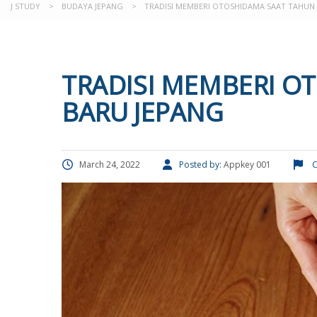
J STUDY
>
BUDAYA JEPANG
>
TRADISI MEMBERI OTOSHIDAMA SAAT TAHUN
TRADISI MEMBERI O
BARU JEPANG
March 24, 2022
Posted by:
Appkey 001
C