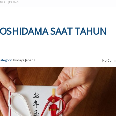
 BARU JEPANG
TOSHIDAMA SAAT TAHUN
ategory:
Budaya Jepang
No Comm