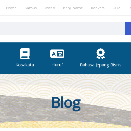
Home
Kamus
Vocab
Kanji Name
Konversi
JLPT
Kosakata
Huruf
Bahasa Jepang Bisnis
Blog