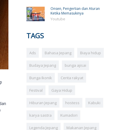
Onsen, Pengertian dan Aturan
Ketika Memasukinya
Youtube
TAGS
Ads
Bahasa Jepang
Biaya hidup
Budaya Jepang
bunga ajisai
Bunga Ikonik
Cerita rakyat
op
Festival
Gaya Hidup
Hiburan Jepang
hostess
Kabuki
 dan
n
karya sastra
Kumadori
Legenda Jepang
Makanan Jepang