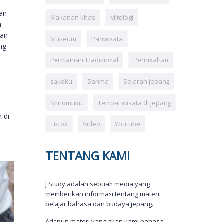
kan
Makanan khas
Mitologi
h
kan
Museum
Pariwisata
ng
Permainan Tradisional
Pernikahan
sakoku
Sanma
Sejarah jepang
Shiromuku
Tempat wisata di jepang
 di
Tiktok
Video
Youtube
TENTANG KAMI
J Study adalah sebuah media yang
memberikan informasi tentang materi
belajar bahasa dan budaya jepang.
Adapun materi yang akan kami bahasa