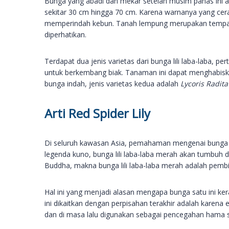
Bunga yang abadi dan mekar setelah musim panas ini 
sekitar 30 cm hingga 70 cm. Karena warnanya yang c
memperindah kebun. Tanah lempung merupakan tempat 
diperhatikan.
Terdapat dua jenis varietas dari bunga lili laba-laba, p
untuk berkembang biak. Tanaman ini dapat menghabisk
bunga indah, jenis varietas kedua adalah
Lycoris Radit
Arti Red Spider Lily
Di seluruh kawasan Asia, pemahaman mengenai bunga sa
legenda kuno, bunga lili laba-laba merah akan tumbuh d
Buddha, makna bunga lili laba-laba merah adalah pembi
Hal ini yang menjadi alasan mengapa bunga satu ini ke
ini dikaitkan dengan perpisahan terakhir adalah karena
dan di masa lalu digunakan sebagai pencegahan hama s