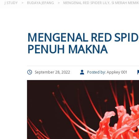
J STUDY
>
BUDAYA JEPANG
>
MENGENAL RED SPIDER LILY, SI MERAH MEM
MENGENAL RED SPIDE
PENUH MAKNA
September 28, 2022
Posted by:
Appkey 001