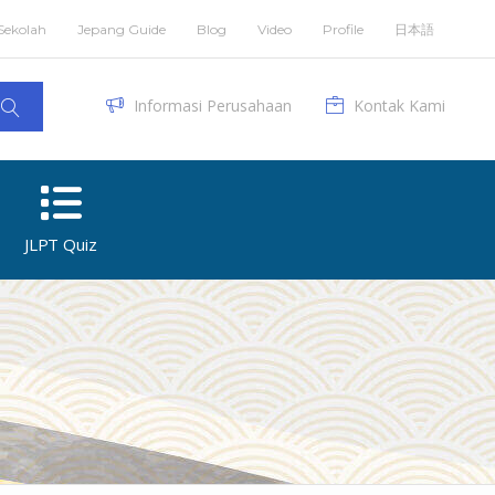
Sekolah
Jepang Guide
Blog
Video
Profile
日本語
Informasi Perusahaan
Kontak Kami
JLPT Quiz