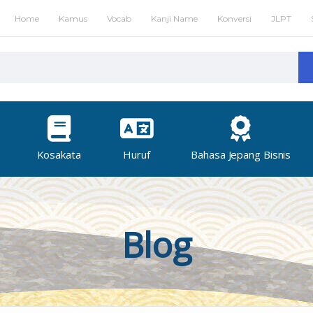
Home
Kamus
Vocab
Kanji Name
Konversi
JLPT
Kosakata
Huruf
Bahasa Jepang Bisnis
Blog