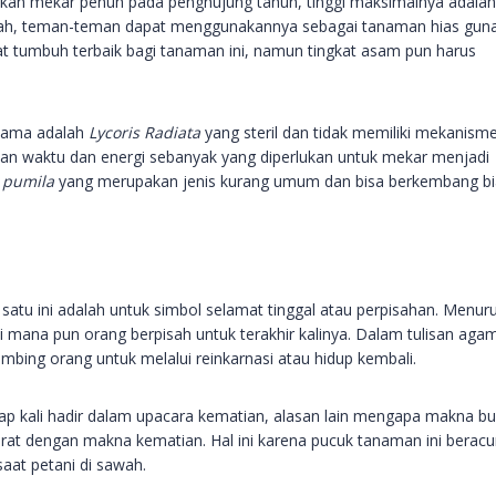
akan mekar penuh pada penghujung tahun, tinggi maksimalnya adalah
erah, teman-teman dapat menggunakannya sebagai tanaman hias gun
tumbuh terbaik bagi tanaman ini, namun tingkat asam pun harus
ertama adalah
Lycoris Radiata
yang steril dan tidak memiliki mekanism
an waktu dan energi sebanyak yang diperlukan untuk mekar menjadi
a pumila
yang merupakan jenis kurang umum dan bisa berkembang bi
tu ini adalah untuk simbol selamat tinggal atau perpisahan. Menur
i mana pun orang berpisah untuk terakhir kalinya. Dalam tulisan aga
mbing orang untuk melalui reinkarnasi atau hidup kembali.
rap kali hadir dalam upacara kematian, alasan lain mengapa makna b
 erat dengan makna kematian. Hal ini karena pucuk tanaman ini berac
aat petani di sawah.