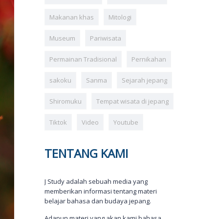
Makanan khas
Mitologi
Museum
Pariwisata
Permainan Tradisional
Pernikahan
sakoku
Sanma
Sejarah jepang
Shiromuku
Tempat wisata di jepang
Tiktok
Video
Youtube
TENTANG KAMI
J Study adalah sebuah media yang
memberikan informasi tentang materi
belajar bahasa dan budaya jepang.
Adapun materi yang akan kami bahasa