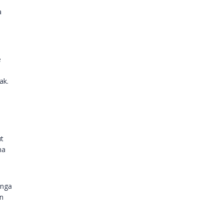
a
e
ak.
ut
ma
unga
un