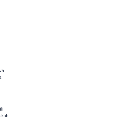
wa
a.
li
hukah