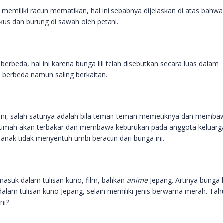
emiliki racun mematikan, hal ini sebabnya dijelaskan di atas bahwa
kus dan burung di sawah oleh petani.
berbeda, hal ini karena bunga lili telah disebutkan secara luas dalam
a berbeda namun saling berkaitan.
ini, salah satunya adalah bila teman-teman memetiknya dan memba
a rumah akan terbakar dan membawa keburukan pada anggota keluarg
-anak tidak menyentuh umbi beracun dari bunga ini.
rmasuk dalam tulisan kuno, film, bahkan
anime
Jepang. Artinya bunga li
dalam tulisan kuno Jepang, selain memiliki jenis berwarna merah. Ta
ni?