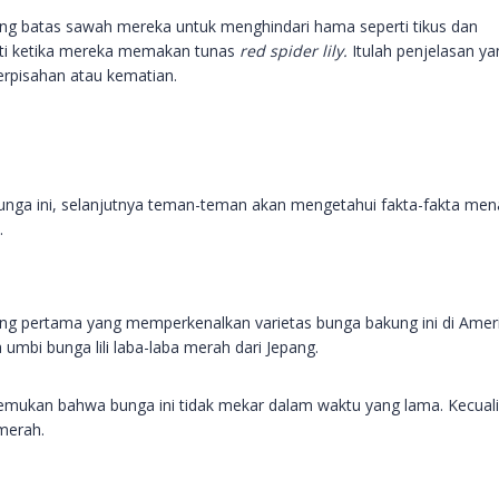
ng batas sawah mereka untuk menghindari hama seperti tikus dan
ati ketika mereka memakan tunas
red spider lily.
Itulah penjelasan ya
rpisahan atau kematian.
unga ini, selanjutnya teman-teman akan mengetahui fakta-fakta men
.
rang pertama yang memperkenalkan varietas bunga bakung ini di Amer
mbi bunga lili laba-laba merah dari Jepang.
emukan bahwa bunga ini tidak mekar dalam waktu yang lama. Kecuali
 merah.