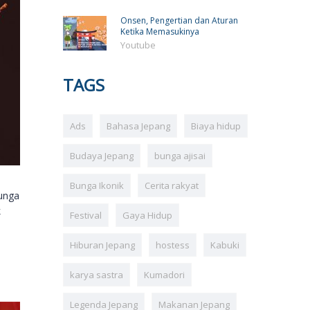
Onsen, Pengertian dan Aturan
Ketika Memasukinya
Youtube
TAGS
Ads
Bahasa Jepang
Biaya hidup
Budaya Jepang
bunga ajisai
Bunga Ikonik
Cerita rakyat
bunga
k
Festival
Gaya Hidup
Hiburan Jepang
hostess
Kabuki
karya sastra
Kumadori
Legenda Jepang
Makanan Jepang