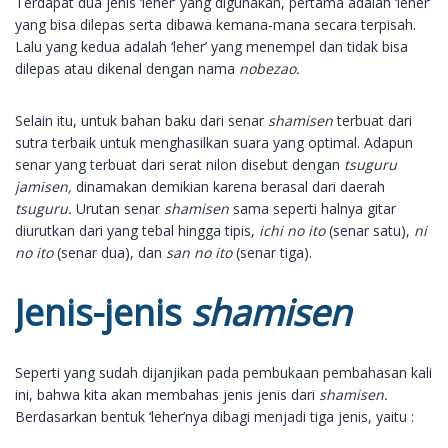
Terdapat dua jenis ‘leher’ yang digunakan, pertama adalah ‘leher’
yang bisa dilepas serta dibawa kemana-mana secara terpisah.
Lalu yang kedua adalah ‘leher’ yang menempel dan tidak bisa
dilepas atau dikenal dengan nama
nobezao.
Selain itu, untuk bahan baku dari senar
shamisen
terbuat dari
sutra terbaik untuk menghasilkan suara yang optimal. Adapun
senar yang terbuat dari serat nilon disebut dengan
tsuguru
jamisen,
dinamakan demikian karena berasal dari daerah
tsuguru.
Urutan senar
shamisen
sama seperti halnya gitar
diurutkan dari yang tebal hingga tipis,
ichi no ito
(senar satu),
ni
no ito
(senar dua), dan
san no ito
(senar tiga).
Jenis-jenis
shamisen
Seperti yang sudah dijanjikan pada pembukaan pembahasan kali
ini, bahwa kita akan membahas jenis jenis dari
shamisen.
Berdasarkan bentuk ‘leher’nya dibagi menjadi tiga jenis, yaitu :