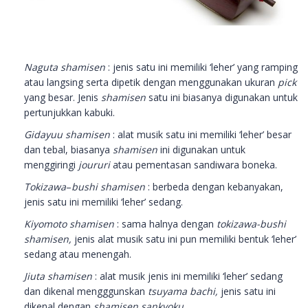
Naguta shamisen
: jenis satu ini memiliki ‘leher’ yang ramping
atau langsing serta dipetik dengan menggunakan ukuran
pick
yang besar. Jenis
shamisen
satu ini biasanya digunakan untuk
pertunjukkan kabuki.
Gidayuu shamisen
: alat musik satu ini memiliki ‘leher’ besar
dan tebal, biasanya
shamisen
ini digunakan untuk
menggiringi
joururi
atau pementasan sandiwara boneka.
Tokizawa
–
bushi shamisen
: berbeda dengan kebanyakan,
jenis satu ini memiliki ‘leher’ sedang.
Kiyomoto shamisen
: sama halnya dengan
tokizawa-bushi
shamisen,
jenis alat musik satu ini pun memiliki bentuk ‘leher’
sedang atau menengah.
Jiuta shamisen
: alat musik jenis ini memiliki ‘leher’ sedang
dan dikenal mengggunskan
tsuyama bachi,
jenis satu ini
dikenal dengan
shamisen sankyoku.