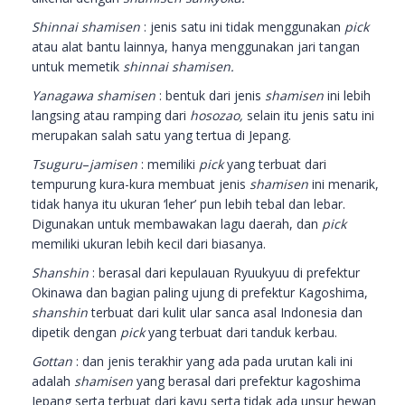
Shinnai shamisen
: jenis satu ini tidak menggunakan
pick
atau alat bantu lainnya, hanya menggunakan jari tangan
untuk memetik
shinnai shamisen.
Yanagawa shamisen
: bentuk dari jenis
shamisen
ini lebih
langsing atau ramping dari
hosozao,
selain itu jenis satu ini
merupakan salah satu yang tertua di Jepang.
Tsuguru
–
jamisen
: memiliki
pick
yang terbuat dari
tempurung kura-kura membuat jenis
shamisen
ini menarik,
tidak hanya itu ukuran ‘leher’ pun lebih tebal dan lebar.
Digunakan untuk membawakan lagu daerah, dan
pick
memiliki ukuran lebih kecil dari biasanya.
Shanshin
: berasal dari kepulauan Ryuukyuu di prefektur
Okinawa dan bagian paling ujung di prefektur Kagoshima,
shanshin
terbuat dari kulit ular sanca asal Indonesia dan
dipetik dengan
pick
yang terbuat dari tanduk kerbau.
Gottan
: dan jenis terakhir yang ada pada urutan kali ini
adalah
shamisen
yang berasal dari prefektur kagoshima
Jepang serta terbuat dari kayu serta tidak ada unsur hewan