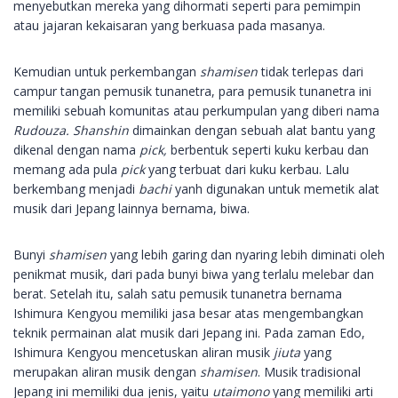
menyebutkan mereka yang dihormati seperti para pemimpin
atau jajaran kekaisaran yang berkuasa pada masanya.
Kemudian untuk perkembangan
shamisen
tidak terlepas dari
campur tangan pemusik tunanetra, para pemusik tunanetra ini
memiliki sebuah komunitas atau perkumpulan yang diberi nama
Rudouza. Shanshin
dimainkan dengan sebuah alat bantu yang
dikenal dengan nama
pick,
berbentuk seperti kuku kerbau dan
memang ada pula
pick
yang terbuat dari kuku kerbau. Lalu
berkembang menjadi
bachi
yanh digunakan untuk memetik alat
musik dari Jepang lainnya bernama, biwa.
Bunyi
shamisen
yang lebih garing dan nyaring lebih diminati oleh
penikmat musik, dari pada bunyi biwa yang terlalu melebar dan
berat. Setelah itu, salah satu pemusik tunanetra bernama
Ishimura Kengyou memiliki jasa besar atas mengembangkan
teknik permainan alat musik dari Jepang ini. Pada zaman Edo,
Ishimura Kengyou mencetuskan aliran musik
jiuta
yang
merupakan aliran musik dengan
shamisen
. Musik tradisional
Jepang ini memiliki dua jenis, yaitu
utaimono
yang memiliki arti