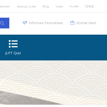
Sekolah
Jepang Guide
Blog
Video
Profile
日本語
Informasi Perusahaan
Kontak Kami
JLPT Quiz