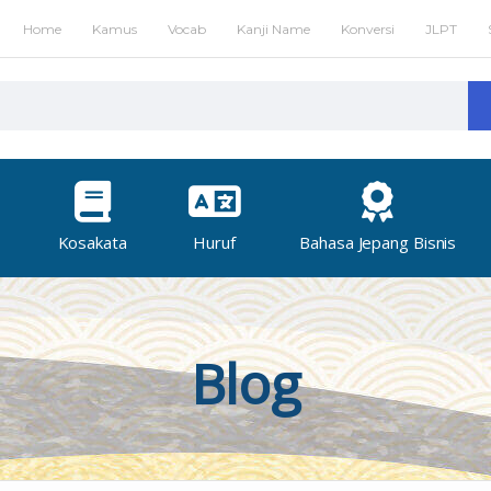
Home
Kamus
Vocab
Kanji Name
Konversi
JLPT
Kosakata
Huruf
Bahasa Jepang Bisnis
Blog