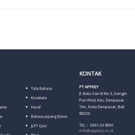
KONTAK
PT APPKEY
Tata Bahasa
Jl. Batu Sari III No.3, Dangin
Kosakata
Puri Klod, Kec. Denpasar
Tim., Kota Denpasar, Bali
Name
Huruf
80226
si
Bahasa Jepang Bisnis
TEL： 0361-23-8091
h
JLPT Quiz
info@appkey.co.id