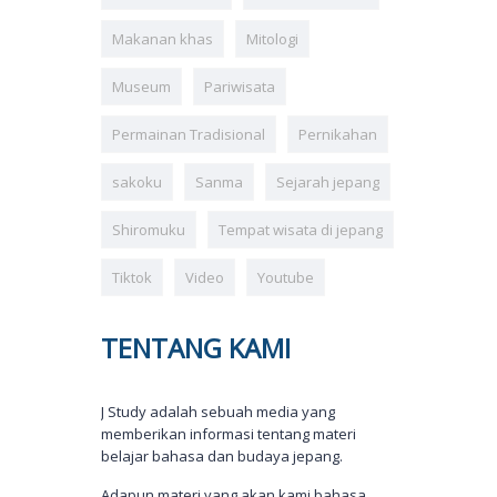
Makanan khas
Mitologi
Museum
Pariwisata
Permainan Tradisional
Pernikahan
sakoku
Sanma
Sejarah jepang
Shiromuku
Tempat wisata di jepang
Tiktok
Video
Youtube
TENTANG KAMI
J Study adalah sebuah media yang
memberikan informasi tentang materi
belajar bahasa dan budaya jepang.
Adapun materi yang akan kami bahasa