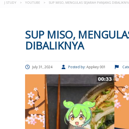
J STUDY
>
YOUTUBE
>
SUP MISO, MENGULAS SEJARAH PANJANG DIBALIKNY
SUP MISO, MENGULA
DIBALIKNYA
July 31, 2024
Posted by:
Appkey 001
Cat