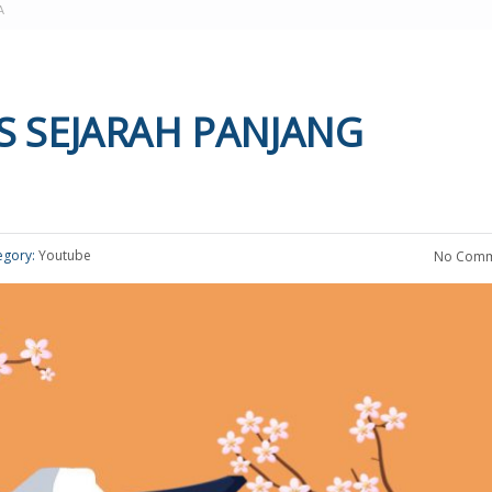
A
S SEJARAH PANJANG
egory:
Youtube
No Comm