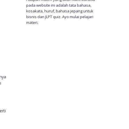
pada website ini adalah tata bahasa,
kosakata, huruf, bahasa jepang untuk
bisnis dan JLPT quiz. Ayo mulai pelajari
materi.
unya
n
rti