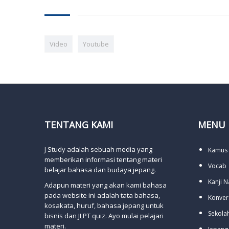
Video
Youtube
TENTANG KAMI
MENU
J Study adalah sebuah media yang
Kamus
memberikan informasi tentang materi
Vocab
belajar bahasa dan budaya jepang.
Kanji 
Adapun materi yang akan kami bahasa
pada website ini adalah tata bahasa,
Konver
kosakata, huruf, bahasa jepang untuk
Sekola
bisnis dan JLPT quiz. Ayo mulai pelajari
materi.