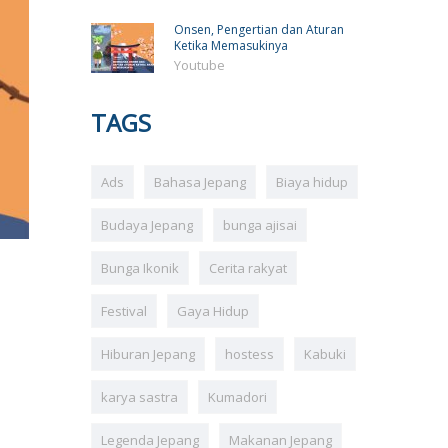
Onsen, Pengertian dan Aturan
Ketika Memasukinya
Youtube
TAGS
Ads
Bahasa Jepang
Biaya hidup
Budaya Jepang
bunga ajisai
Bunga Ikonik
Cerita rakyat
Festival
Gaya Hidup
Hiburan Jepang
hostess
Kabuki
karya sastra
Kumadori
Legenda Jepang
Makanan Jepang