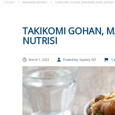
J STUDY
>
MAKANAN JEPANG
>
TAKIKOMI GOHAN, MAKANAN KHAS JEPANG 
TAKIKOMI GOHAN, M
NUTRISI
March 1, 2023
Posted by:
Appkey 001
Ca