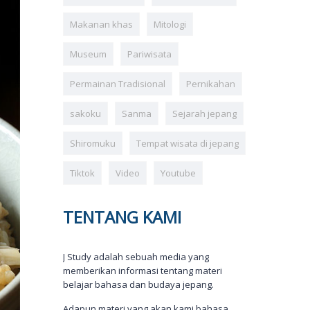
Makanan khas
Mitologi
Museum
Pariwisata
Permainan Tradisional
Pernikahan
sakoku
Sanma
Sejarah jepang
Shiromuku
Tempat wisata di jepang
Tiktok
Video
Youtube
TENTANG KAMI
J Study adalah sebuah media yang
memberikan informasi tentang materi
belajar bahasa dan budaya jepang.
Adapun materi yang akan kami bahasa