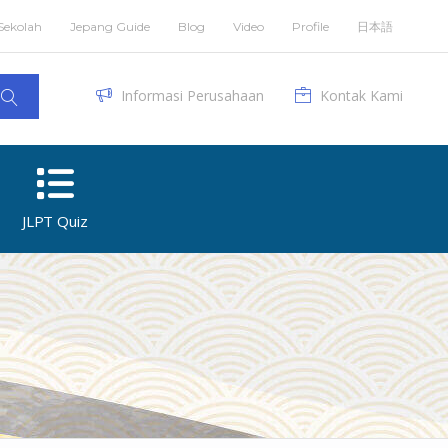
Sekolah
Jepang Guide
Blog
Video
Profile
日本語
Informasi Perusahaan
Kontak Kami
JLPT Quiz