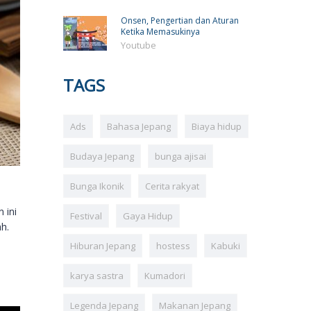
Onsen, Pengertian dan Aturan
Ketika Memasukinya
Youtube
TAGS
Ads
Bahasa Jepang
Biaya hidup
Budaya Jepang
bunga ajisai
Bunga Ikonik
Cerita rakyat
 ini
Festival
Gaya Hidup
h.
Hiburan Jepang
hostess
Kabuki
karya sastra
Kumadori
Legenda Jepang
Makanan Jepang