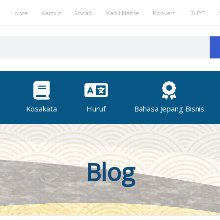
Home
Kamus
Vocab
Kanji Name
Konversi
JLPT
Kosakata
Huruf
Bahasa Jepang Bisnis
Blog