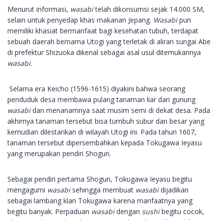
Menurut informasi,
wasabi
telah dikonsumsi sejak 14.000 SM,
selain untuk penyedap khas makanan Jepang.
Wasabi
pun
memiliki khasiat bermanfaat bagi kesehatan tubuh, terdapat
sebuah daerah bernama Utogi yang terletak di aliran sungai Abe
di prefektur Shizuoka dikenal sebagai asal usul ditemukannya
wasabi.
Selama era Keicho (1596-1615) diyakini bahwa seorang
penduduk desa membawa pulang tanaman liar dari gunung
wasabi
dan menanamnya saat musim semi di dekat desa. Pada
akhirnya tanaman tersebut bisa tumbuh subur dan besar yang
kemudian dilestarikan di wilayah Utogi ini. Pada tahun 1607,
tanaman tersebut dipersembahkan kepada Tokugawa Ieyasu
yang merupakan pendiri Shogun.
Sebagai pendiri pertama Shogun, Tokugawa Ieyasu begitu
mengagumi
wasabi
sehingga membuat
wasabi
dijadikan
sebagai lambang klan Tokugawa karena manfaatnya yang
begitu banyak. Perpaduan
wasabi
dengan
sushi
begitu cocok,