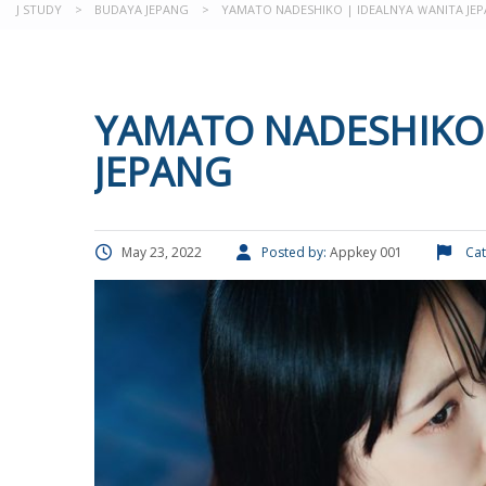
J STUDY
>
BUDAYA JEPANG
>
YAMATO NADESHIKO | IDEALNYA ＷANITA JE
YAMATO NADESHIKO 
JEPANG
May 23, 2022
Posted by:
Appkey 001
Cat