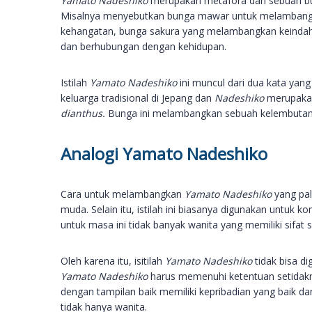
Yamato Nadeshiko
merupakan metafora dari sebuah bu
Misalnya menyebutkan bunga mawar untuk melambangk
kehangatan, bunga sakura yang melambangkan keindah
dan berhubungan dengan kehidupan.
Istilah
Yamato Nadeshiko
ini muncul dari dua kata yan
keluarga tradisional di Jepang dan
Nadeshiko
merupakan
dianthus.
Bunga ini melambangkan sebuah kelembutan 
Analogi Yamato Nadeshiko
Cara untuk melambangkan
Yamato Nadeshiko
yang pa
muda. Selain itu, istilah ini biasanya digunakan untuk 
untuk masa ini tidak banyak wanita yang memiliki sifat
Oleh karena itu, isitilah
Yamato Nadeshiko
tidak bisa 
Yamato Nadeshiko
harus memenuhi ketentuan setidak
dengan tampilan baik memiliki kepribadian yang baik da
tidak hanya wanita.