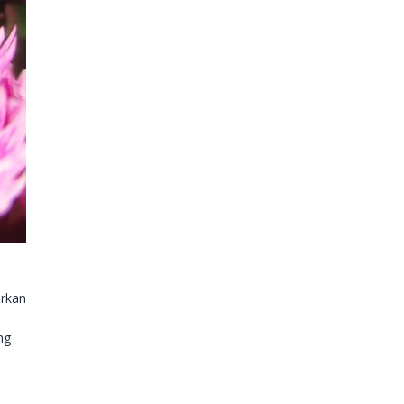
arkan
ng