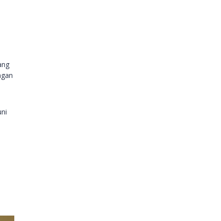
ang
ngan
ni