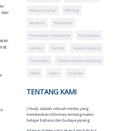
ko
Makanan khas
Mitologi
dari
Museum
Pariwisata
Permainan Tradisional
Pernikahan
akan
erat
sakoku
Sanma
Sejarah jepang
Shiromuku
Tempat wisata di jepang
Tiktok
Video
Youtube
ar
TENTANG KAMI
J Study adalah sebuah media yang
ko
memberikan informasi tentang materi
belajar bahasa dan budaya jepang.
Adapun materi yang akan kami bahasa