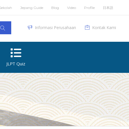
Sekolah
Jepang Guide
Blog
Video
Profile
日本語
Informasi Perusahaan
Kontak Kami
JLPT Quiz