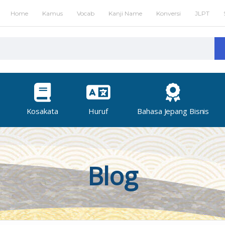
Home
Kamus
Vocab
Kanji Name
Konversi
JLPT
Kosakata
Huruf
Bahasa Jepang Bisnis
Blog