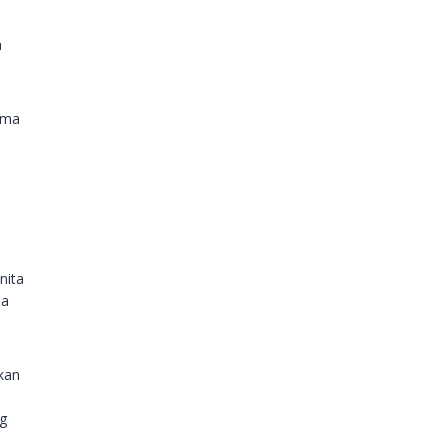
a
ama
nita
na
kan
ng