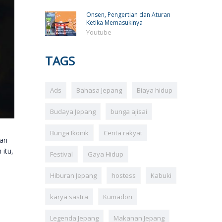
Onsen, Pengertian dan Aturan
Ketika Memasukinya
Youtube
TAGS
Ads
Bahasa Jepang
Biaya hidup
Budaya Jepang
bunga ajisai
Bunga Ikonik
Cerita rakyat
gan
 itu,
Festival
Gaya Hidup
Hiburan Jepang
hostess
Kabuki
karya sastra
Kumadori
Legenda Jepang
Makanan Jepang