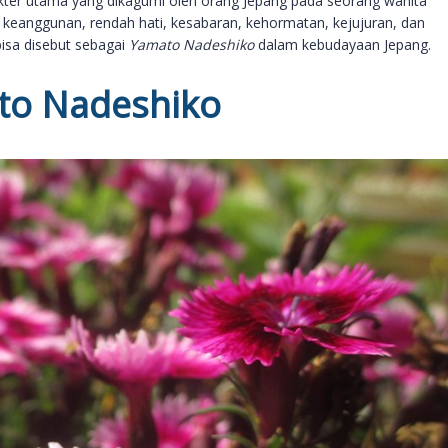
ter utama yang dikagumi oleh orang Jepang pada seorang wanita
, keanggunan, rendah hati, kesabaran, kehormatan, kejujuran, dan
 bisa disebut sebagai
Yamato Nadeshiko
dalam kebudayaan Jepang.
to Nadeshiko