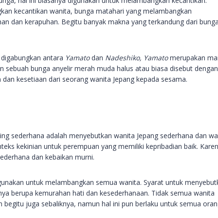
nga, hal ini biasanya digunakan untuk melambangkan kecantikan.
an kecantikan wanita, bunga matahari yang melambangkan
an dan kerapuhan. Begitu banyak makna yang terkandung dari bung
g digabungkan antara
Yamato
dan
Nadeshiko, Yamato
merupakan m
 sebuah bunga anyelir merah muda halus atau biasa disebut dengan
dan kesetiaan dari seorang wanita Jepang kepada sesama.
ling sederhana adalah menyebutkan wanita Jepang sederhana dan wa
konteks kekinian untuk perempuan yang memiliki kepribadian baik. Kare
 sederhana dan kebaikan murni.
digunakan untuk melambangkan semua wanita. Syarat untuk menyebut
nya berupa kemurahan hati dan kesederhanaan. Tidak semua wanita
n begitu juga sebaliknya, namun hal ini pun berlaku untuk semua ora