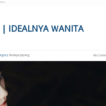
PANG
| IDEALNYA ＷANITA
egory:
Budaya Jepang
No Comm