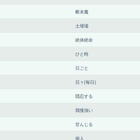
断末魔
土壇場
絶体絶命
ひと時
日ごと
日々[毎日]
隠忍する
我慢強い
甘んじる
病人