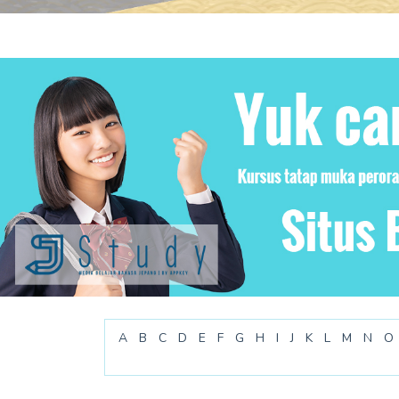
A
B
C
D
E
F
G
H
I
J
K
L
M
N
O