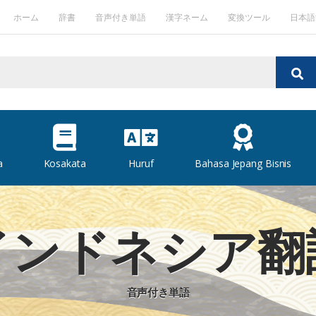
ホーム
辞書
音声付き単語
漢字ネーム
変換ツール
日本語
a
Kosakata
Huruf
Bahasa Jepang Bisnis
インドネシア翻
音声付き単語