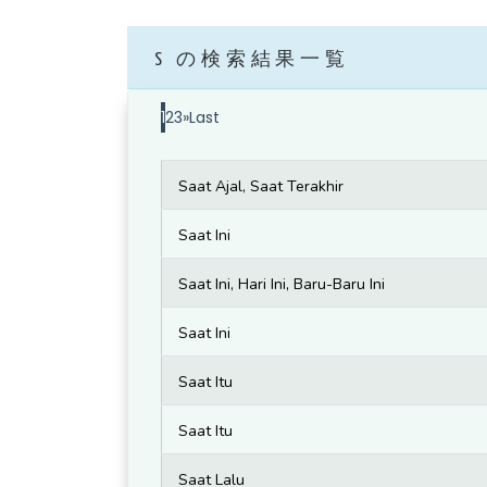
S の検索結果一覧
1
2
3
»
Last
Saat Ajal, Saat Terakhir
Saat Ini
Saat Ini, Hari Ini, Baru-Baru Ini
Saat Ini
Saat Itu
Saat Itu
Saat Lalu