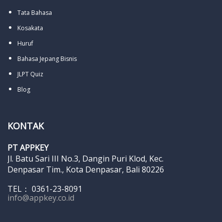
Tata Bahasa
Kosakata
Huruf
Bahasa Jepang Bisnis
JLPT Quiz
Blog
KONTAK
PT APPKEY
Jl. Batu Sari III No.3, Dangin Puri Klod, Kec.
Denpasar Tim., Kota Denpasar, Bali 80226
TEL： 0361-23-8091
info@appkey.co.id