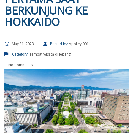
BERKUNJUNG KE
HOKKAIDO
May 31, 2023
Posted by:
Appkey 001
Category:
Tempat wisata di jepang
No Comments