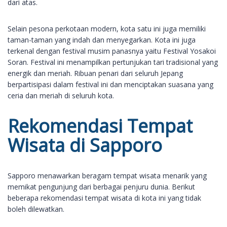
dari atas.
Selain pesona perkotaan modern, kota satu ini juga memiliki
taman-taman yang indah dan menyegarkan. Kota ini juga
terkenal dengan festival musim panasnya yaitu Festival Yosakoi
Soran. Festival ini menampilkan pertunjukan tari tradisional yang
energik dan meriah. Ribuan penari dari seluruh Jepang
berpartisipasi dalam festival ini dan menciptakan suasana yang
ceria dan meriah di seluruh kota.
Rekomendasi Tempat
Wisata di Sapporo
Sapporo menawarkan beragam tempat wisata menarik yang
memikat pengunjung dari berbagai penjuru dunia. Berikut
beberapa rekomendasi tempat wisata di kota ini yang tidak
boleh dilewatkan.