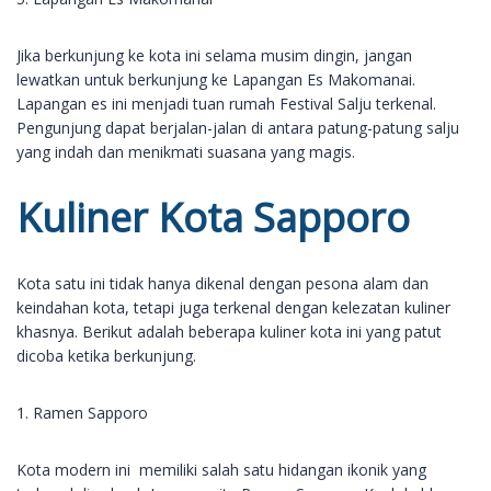
Jika berkunjung ke kota ini selama musim dingin, jangan
lewatkan untuk berkunjung ke Lapangan Es Makomanai.
Lapangan es ini menjadi tuan rumah Festival Salju terkenal.
Pengunjung dapat berjalan-jalan di antara patung-patung salju
yang indah dan menikmati suasana yang magis.
Kuliner Kota Sapporo
Kota satu ini tidak hanya dikenal dengan pesona alam dan
keindahan kota, tetapi juga terkenal dengan kelezatan kuliner
khasnya. Berikut adalah beberapa kuliner kota ini yang patut
dicoba ketika berkunjung.
1. Ramen Sapporo
Kota modern ini memiliki salah satu hidangan ikonik yang