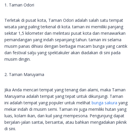
1. Taman Odori
Terletak di pusat kota, Taman Odori adalah salah satu tempat
wisata yang paling terkenal di kota. taman ini memiliki panjang
sekitar 1,5 kilometer dan melintasi pusat kota dan menawarkan
pemandangan yang indah sepanjang tahun. taman ini selama
musim panas dihiasi dengan berbagai macam bunga yang cantik
dan festival salju yang spektakuler akan diadakan di sini pada
musim dingin.
2. Taman Maruyama
Jika Anda mencari tempat yang tenang dan alami, maka Taman
Maruyama adalah tempat yang tepat untuk dikunjungi. Taman
ini adalah tempat yang populer untuk melihat
bunga sakura
yang
mekar indah di musim semi. Taman ini juga memiliki hutan yang
luas, kolam ikan, dan kuil yang mempesona. Pengunjung dapat
berjalan-jalan santai, bersantai, atau bahkan mengadakan piknik
di sini.