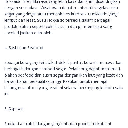
Hokkaido memiliki rasa yang lebih kaya dan krimi dibandingkan
dengan susu biasa. Wisatawan dapat menikmati segelas susu
segar yang dingin atau mencoba es krim susu Hokkaido yang
lembut dan lezat. Susu Hokkaido tersedia dalam berbagai
produk olahan seperti cokelat susu dan permen susu yang
cocok dijadikan oleh-oleh.
4. Sushi dan Seafood
Sebagai kota yang terletak di dekat pantai, kota ini menawarkan
berbagai hidangan seafood segar. Pelancong dapat menikmati
olahan seafood dan sushi segar dengan ikan laut yang lezat dan
bahan-bahan berkualitas tinggi. Pastikan untuk menjajal
hidangan seafood yang lezat ini selama berkunjung ke kota satu
ini.
5. Sup Kari
Sup kari adalah hidangan yang unik dan populer di kota ini.