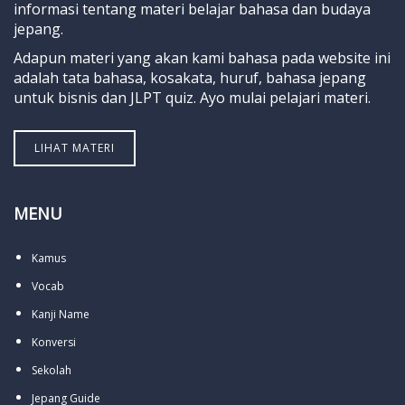
informasi tentang materi belajar bahasa dan budaya
jepang.
Adapun materi yang akan kami bahasa pada website ini
adalah tata bahasa, kosakata, huruf, bahasa jepang
untuk bisnis dan JLPT quiz. Ayo mulai pelajari materi.
LIHAT MATERI
MENU
Kamus
Vocab
Kanji Name
Konversi
Sekolah
Jepang Guide