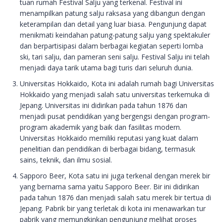
tuan rumah Festival Salju yang terkenal. Festival ini
menampilkan patung salju raksasa yang dibangun dengan
keterampilan dan detail yang luar biasa. Pengunjung dapat
menikmati keindahan patung-patung salju yang spektakuler
dan berpartisipasi dalam berbagai kegiatan seperti lomba
ski, tari salju, dan pameran seni salju. Festival Salju ini telah
menjadi daya tarik utama bagi turis dari seluruh dunia.
Universitas Hokkaido, Kota ini adalah rumah bagi Universitas
Hokkaido yang menjadi salah satu universitas terkemuka di
Jepang. Universitas ini didirikan pada tahun 1876 dan
menjadi pusat pendidikan yang bergengsi dengan program-
program akademik yang baik dan fasilitas modern.
Universitas Hokkaido memiliki reputasi yang kuat dalam
penelitian dan pendidikan di berbagai bidang, termasuk
sains, teknik, dan ilmu sosial.
Sapporo Beer, Kota satu ini juga terkenal dengan merek bir
yang bernama sama yaitu Sapporo Beer. Bir ini didirikan
pada tahun 1876 dan menjadi salah satu merek bir tertua di
Jepang. Pabrik bir yang terletak di kota ini menawarkan tur
pabrik yang memungkinkan pengunjung melihat proses