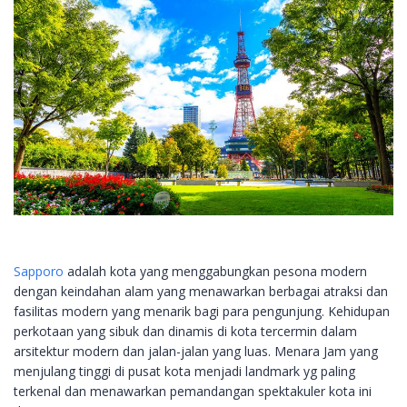
Sapporo
adalah kota yang menggabungkan pesona modern
dengan keindahan alam yang menawarkan berbagai atraksi dan
fasilitas modern yang menarik bagi para pengunjung. Kehidupan
perkotaan yang sibuk dan dinamis di kota tercermin dalam
arsitektur modern dan jalan-jalan yang luas. Menara Jam yang
menjulang tinggi di pusat kota menjadi landmark yg paling
terkenal dan menawarkan pemandangan spektakuler kota ini