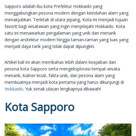
Sapporo adalah ibu kota Prefektur Hokkaido yang
menggabungkan pesona modern dengan keindahan alam yang
menakjubkan. Terletak di utara Jepang, Kota ini menjadi tujuan
favorit bagi wisatawan yang ingin menjelajahi Hokkaido. Kota
satu ini menawarkan pengalaman yang unik dan menarik
dengan arsitektur modern hingga taman-taman yang luas yang
menjadi daya tarik yang tidak dapat dipungkiri.
Artikel kali ini akan membahas lebih dalam keajaiban dan
pesona kota Sapporo serta mengeksplorasi tempat wisata
menarik, kuliner lezat, fakta unik, dan pesona alam yang
membuatnya menjadi kota pertama yang harus dikunjungi di
Hokkaido
. Yuk simak ulasan lengkapnya dibawah!
Kota Sapporo