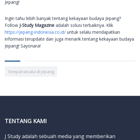
Jepang!
Ingin tahu lebih banyak tentang kekayaan budaya Jepang?
Follow
J-Study Magazine
adalah solusi terbaiknya. Klik
https://jepang-indonesia.co.id/
untuk selalu mendapatkan
informasi terupdate dan juga menarik tentang kekayaan budaya
Jepang! Sayonara!
Tempat wisata di jepang
TENTANG KAMI
J Study adalah sebuah media yang memberikan